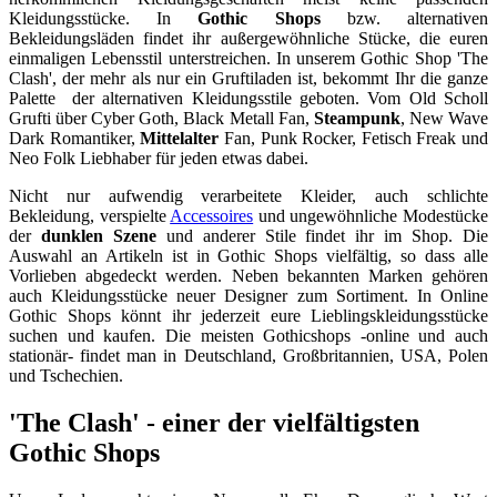
Kleidungsstücke. In
Gothic Shops
bzw. alternativen
Bekleidungsläden findet ihr außergewöhnliche Stücke, die euren
einmaligen Lebensstil unterstreichen. In unserem Gothic Shop 'The
Clash', der mehr als nur ein Gruftiladen ist, bekommt Ihr die ganze
Palette der alternativen Kleidungsstile geboten. Vom Old Scholl
Grufti über Cyber Goth, Black Metall Fan,
Steampunk
, New Wave
Dark Romantiker,
Mittelalter
Fan, Punk Rocker, Fetisch Freak und
Neo Folk Liebhaber für jeden etwas dabei.
Nicht nur aufwendig verarbeitete Kleider, auch schlichte
Bekleidung, verspielte
Accessoires
und ungewöhnliche Modestücke
der
dunklen Szene
und anderer Stile findet ihr im Shop. Die
Auswahl an Artikeln ist in Gothic Shops vielfältig, so dass alle
Vorlieben abgedeckt werden. Neben bekannten Marken gehören
auch Kleidungsstücke neuer Designer zum Sortiment. In Online
Gothic Shops könnt ihr jederzeit eure Lieblingskleidungsstücke
suchen und kaufen. Die meisten Gothicshops -online und auch
stationär- findet man in Deutschland, Großbritannien, USA, Polen
und Tschechien.
'The Clash' - einer der vielfältigsten
Gothic Shops