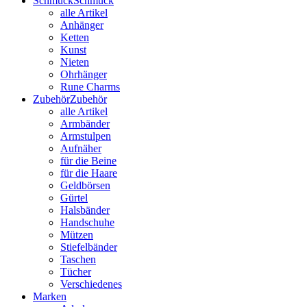
Schmuck
Schmuck
alle Artikel
Anhänger
Ketten
Kunst
Nieten
Ohrhänger
Rune Charms
Zubehör
Zubehör
alle Artikel
Armbänder
Armstulpen
Aufnäher
für die Beine
für die Haare
Geldbörsen
Gürtel
Halsbänder
Handschuhe
Mützen
Stiefelbänder
Taschen
Tücher
Verschiedenes
Marken