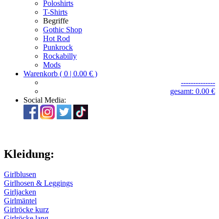
Poloshirts
T-Shirts
Begriffe
Gothic Shop
Hot Rod
Punkrock
Rockabilly
Mods
Warenkorb ( 0 | 0.00 € )
--------------
gesamt: 0.00 €
Social Media:
Kleidung:
Girlblusen
Girlhosen & Leggings
Girljacken
Girlmäntel
Girlröcke kurz
Girlröcke lang