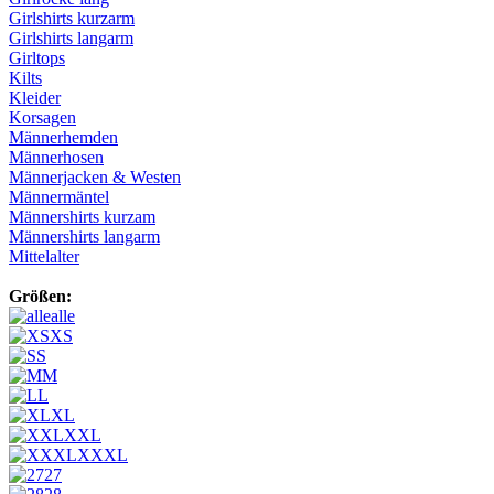
Girlshirts kurzarm
Girlshirts langarm
Girltops
Kilts
Kleider
Korsagen
Männerhemden
Männerhosen
Männerjacken & Westen
Männermäntel
Männershirts kurzam
Männershirts langarm
Mittelalter
Größen:
alle
XS
S
M
L
XL
XXL
XXXL
27