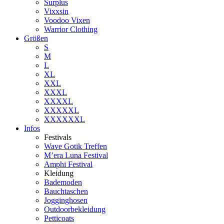
Surplus
Vixxsin
Voodoo Vixen
Warrior Clothing
Größen
S
M
L
XL
XXL
XXXL
XXXXL
XXXXXL
XXXXXXL
Infos
Festivals
Wave Gotik Treffen
M’era Luna Festival
Amphi Festival
Kleidung
Bademoden
Bauchtaschen
Jogginghosen
Outdoorbekleidung
Petticoats