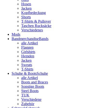
Hosen
Jacken
Kopfbedeckung
Shorts
T-Shirts & Pullover
Taschen Rucksäcke
Verschiedenes
Mods
Bandmerchandise
Bands
alle Artikel
Flaggen
Girlshirts
Hemden
Jacken
Sweats
T-Shirts
Schuhe & Boots
Schuhe
alle Artikel
Boots and Braces
Sonstige Boots
Steel Boots
TUK
Verschiedene
Zubehör