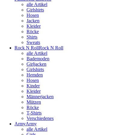
alle Artikel
Girlshirts
Hosen
Jacken
Kleider
Röcke
Shirts
Sweats
Rock N Roll
Rock N Roll
alle Artikel
Bademoden
Girljacken
Girlshirts
Hemden
Hosen
Kinder
Kleider
Männerjacken
Mützen
Röcke
T-Shirts
Verschiedenes
Army
Army
alle Artikel
Girls