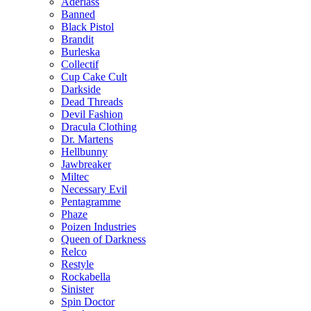
Aderlass
Banned
Black Pistol
Brandit
Burleska
Collectif
Cup Cake Cult
Darkside
Dead Threads
Devil Fashion
Dracula Clothing
Dr. Martens
Hellbunny
Jawbreaker
Miltec
Necessary Evil
Pentagramme
Phaze
Poizen Industries
Queen of Darkness
Relco
Restyle
Rockabella
Sinister
Spin Doctor