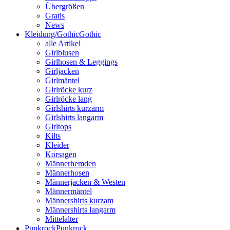
Übergrößen
Gratis
News
Kleidung/Gothic
Gothic
alle Artikel
Girlblusen
Girlhosen & Leggings
Girljacken
Girlmäntel
Girlröcke kurz
Girlröcke lang
Girlshirts kurzarm
Girlshirts langarm
Girltops
Kilts
Kleider
Korsagen
Männerhemden
Männerhosen
Männerjacken & Westen
Männermäntel
Männershirts kurzam
Männershirts langarm
Mittelalter
Punkrock
Punkrock