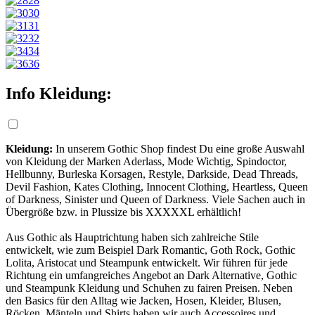
28
30
31
32
34
36
Info Kleidung:
Kleidung:
In unserem Gothic Shop findest Du eine große Auswahl
von Kleidung der Marken Aderlass, Mode Wichtig, Spindoctor,
Hellbunny, Burleska Korsagen, Restyle, Darkside, Dead Threads,
Devil Fashion, Kates Clothing, Innocent Clothing, Heartless, Queen
of Darkness, Sinister und Queen of Darkness. Viele Sachen auch in
Übergröße bzw. in Plussize bis XXXXXL erhältlich!
Aus Gothic als Hauptrichtung haben sich zahlreiche Stile
entwickelt, wie zum Beispiel Dark Romantic, Goth Rock, Gothic
Lolita, Aristocat und Steampunk entwickelt. Wir führen für jede
Richtung ein umfangreiches Angebot an Da
rk Alternative, Gothic
und Steampunk Kleidung und Schuhen zu fairen Preisen. Neben
den Basics für den Alltag wie Jacken, Hosen, Kleider, Blusen,
Röcken, Mänteln und Shirts haben wir auch Accessoires und