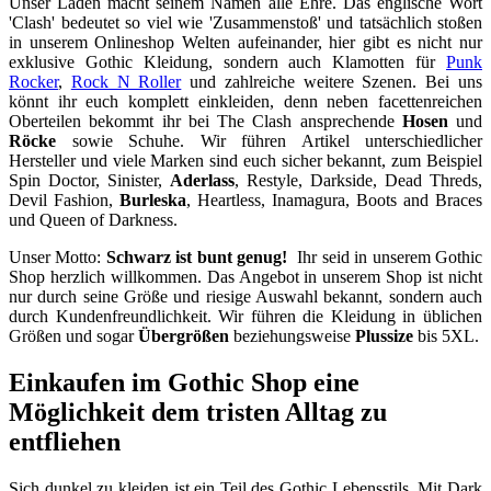
Unser Laden macht seinem Namen alle Ehre. Das englische Wort
'Clash' bedeutet so viel wie 'Zusammenstoß' und tatsächlich stoßen
in unserem Onlineshop Welten aufeinander, hier gibt es nicht nur
exklusive Gothic Kleidung, sondern auch Klamotten für
Punk
Rocker
,
Rock N Roller
und zahlreiche weitere Szenen. Bei uns
könnt ihr euch komplett einkleiden, denn neben facettenreichen
Oberteilen bekommt ihr bei The Clash ansprechende
Hosen
und
Röcke
sowie Schuhe. Wir führen Artikel unterschiedlicher
Hersteller und viele Marken sind euch sicher bekannt, zum Beispiel
Spin Doctor, Sinister,
Aderlass
, Restyle, Darkside, Dead Threds,
Devil Fashion,
Burleska
, Heartless, Inamagura, Boots and Braces
und Queen of Darkness.
Unser Motto:
Schwarz ist bunt genug!
Ihr seid in unserem Gothic
Shop herzlich willkommen. Das Angebot in unserem Shop ist nicht
nur durch seine Größe und riesige Auswahl bekannt, sondern auch
durch Kundenfreundlichkeit. Wir führen die Kleidung in üblichen
Größen und sogar
Übergrößen
beziehungsweise
Plussize
bis 5XL.
Einkaufen im Gothic Shop eine
Möglichkeit dem tristen Alltag zu
entfliehen
Sich dunkel zu kleiden ist ein Teil des Gothic Lebensstils. Mit Dark