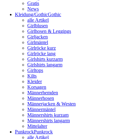
Gratis
News
Kleidung/Gothic
Gothic
alle Artikel
Girlblusen
Girlhosen & Leggings
Girljacken
Girlmäntel
Girlröcke kurz
Girlröcke lang
Girlshirts kurzarm
Girlshirts langarm
Girltops
Kilts
Kleider
Korsagen
Männerhemden
Männerhosen
Männerjacken & Westen
Männermäntel
Männershirts kurzam
Männershirts langarm
Mittelalter
Punkrock
Punkrock
alle Artikel