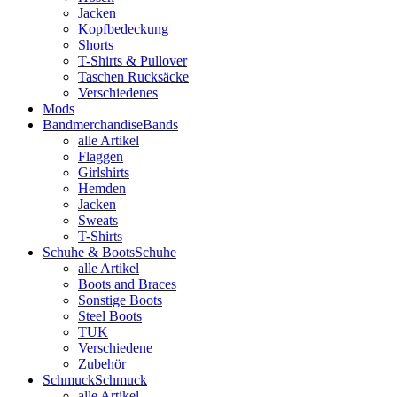
Jacken
Kopfbedeckung
Shorts
T-Shirts & Pullover
Taschen Rucksäcke
Verschiedenes
Mods
Bandmerchandise
Bands
alle Artikel
Flaggen
Girlshirts
Hemden
Jacken
Sweats
T-Shirts
Schuhe & Boots
Schuhe
alle Artikel
Boots and Braces
Sonstige Boots
Steel Boots
TUK
Verschiedene
Zubehör
Schmuck
Schmuck
alle Artikel