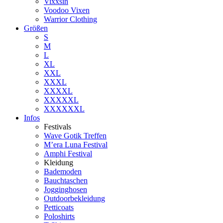
Vixxsin
Voodoo Vixen
Warrior Clothing
Größen
S
M
L
XL
XXL
XXXL
XXXXL
XXXXXL
XXXXXXL
Infos
Festivals
Wave Gotik Treffen
M’era Luna Festival
Amphi Festival
Kleidung
Bademoden
Bauchtaschen
Jogginghosen
Outdoorbekleidung
Petticoats
Poloshirts