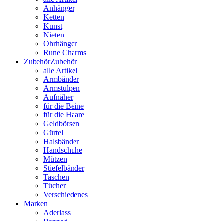
Anhänger
Ketten
Kunst
Nieten
Ohrhänger
Rune Charms
Zubehör
Zubehör
alle Artikel
Armbänder
Armstulpen
Aufnäher
für die Beine
für die Haare
Geldbörsen
Gürtel
Halsbänder
Handschuhe
Mützen
Stiefelbänder
Taschen
Tücher
Verschiedenes
Marken
Aderlass