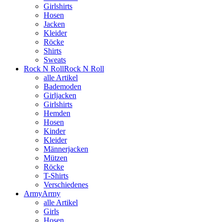
Girlshirts
Hosen
Jacken
Kleider
Röcke
Shirts
Sweats
Rock N Roll
Rock N Roll
alle Artikel
Bademoden
Girljacken
Girlshirts
Hemden
Hosen
Kinder
Kleider
Männerjacken
Mützen
Röcke
T-Shirts
Verschiedenes
Army
Army
alle Artikel
Girls
Hosen